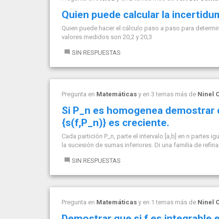
Quien puede calcular la incertid
Quien puede hacer el cálculo paso a paso para determin
valores medidos son 20,2 y 20,3
SIN RESPUESTAS
Pregunta en
Matemáticas
y en 3 temas más de
Ninel 
Si P_n es homogenea demostrar q
{s(f,P_n)} es creciente.
Cada partición P_n, parte el intervalo [a,b] en n partes i
la sucesión de sumas inferiores. Di una familia de refin
SIN RESPUESTAS
Pregunta en
Matemáticas
y en 1 temas más de
Ninel 
Demostrar que si f es integrable 