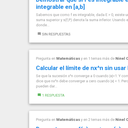
integrable en [a,b]
Sabemos que como f es integrable, dada E > 0, existe una 
suma superior y s(f,P) denota la suma inferior. Usando e
donde...
SIN RESPUESTAS
Pregunta en
Matemáticas
y en 1 temas más de
Ninel 
Calcular el límite de nx^n sin usar
Se que la sucesión x^n converge a 0 cuando |x|<1. Y com
dice que nx^n debe converger a cero cuando |x| < 1. Per
pueden dar...
1 RESPUESTA
Pregunta en
Matemáticas
y en 2 temas más de
Ninel 