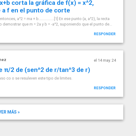
+b corta la gráfica de f(x) = x^2,
 a f en el punto de corte
ces, a^2 = ma + b.................[1] En ese punto (a, a^2), la recta
bo demostrar que m = 2a y b = -a^2, suponiendo que el punto de...
RESPONDER
ómez
el 14 may. 24
e π/2 de (sen^2 de r/tan^3 de r)
o co o se resuleven este tipo de limites.
RESPONDER
VER MÁS »