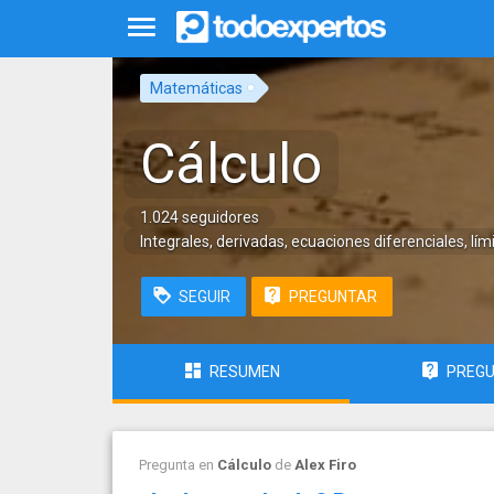
Matemáticas
Cálculo
1.024 seguidores
Integrales, derivadas, ecuaciones diferenciales, lím
SEGUIR
PREGUNTAR
RESUMEN
PREG
Pregunta en
Cálculo
de
Alex Firo