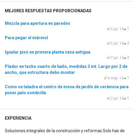
MEJORES RESPUESTAS PROPORCIONADAS
Mezcla para apertura en paredes
1
el 5 jul. 13
Para pegar el mármol
2
el 5 jul. 13
Igualar piso en primera planta casa antigua
2
el 7 jul. 13
Pladur en techo cuarto de baño, medidas 3 mt. Largo por 2 de
ancho, que estructura debo montar
1
el 6 may. 13
Como se taladra el centro de mesa de jardín de cerámica para
poner palo sombrilla
1
el 2 jul. 13
EXPERIENCIA
Soluciones integrales de la construcción y reformas.Solo has de