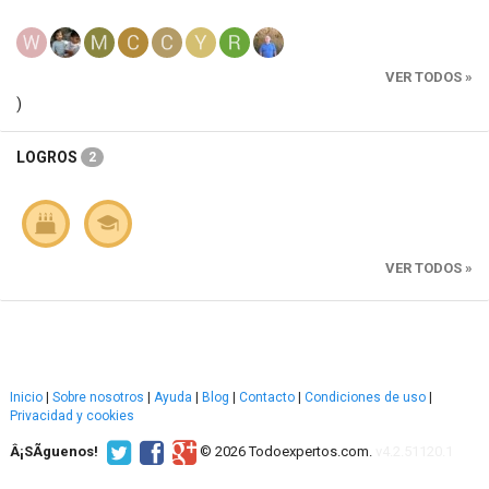
VER TODOS »
)
LOGROS
2
VER TODOS »
Inicio
|
Sobre nosotros
|
Ayuda
|
Blog
|
Contacto
|
Condiciones de uso
|
Privacidad y cookies
Â¡SÃ­guenos!
© 2026 Todoexpertos.com.
v4.2.51120.1