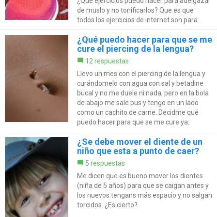
¿Qué ejercicios puedo hacer para adelgazar
de muslo y no tonificarlos? Que es que
todos los ejercicios de internet son para...
¿Qué puedo hacer para que se me
cure el piercing de la lengua?
12 respuestas
Llevo un mes con el piercing de la lengua y
curándomelo con agua con sal y betadine
bucal y no me duele ni nada, pero en la bola
de abajo me sale pus y tengo en un lado
como un cachito de carne. Decidme qué
puedo hacer para que se me cure ya.
¿Se debe mover el diente de un
niño que esta a punto de caer?
5 respuestas
Me dicen que es bueno mover los dientes
(niña de 5 años) para que se caigan antes y
los nuevos tengans más espacio y no salgan
torcidos. ¿Es cierto?