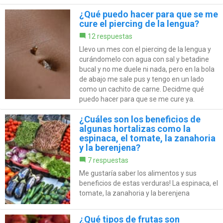
¿Qué puedo hacer para que se me
cure el piercing de la lengua?
12 respuestas
Llevo un mes con el piercing de la lengua y
curándomelo con agua con sal y betadine
bucal y no me duele ni nada, pero en la bola
de abajo me sale pus y tengo en un lado
como un cachito de carne. Decidme qué
puedo hacer para que se me cure ya.
¿Cuáles son los beneficios de
algunas hortalizas como la
espinaca, el tomate, la zanahoria
y la berenjena?
7 respuestas
Me gustaría saber los alimentos y sus
beneficios de estas verduras! La espinaca, el
tomate, la zanahoria y la berenjena
¿Qué tipos de frutas son