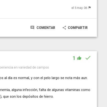
el 5 may. 06
COMENTAR
COMPARTIR
1
periencia en variedad de campos
os al día es normal, y con el pelo largo se nota más aun.
 anemia, alguna infección, falta de algunas vitaminas como
na), que son los depósitos de hierro.