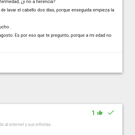
nfermedad, ¿y no a herencia?
e lavar el cabello dos días, porque enseguida empieza la
ucho..
agosto. Es por eso que te pregunto, porque a mi edad no
1
 al internet y sus infinitas...