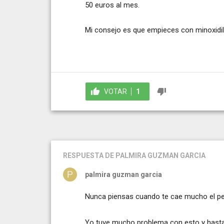
50 euros al mes.
Mi consejo es que empieces con minoxidil
VOTAR
1
RESPUESTA
DE PALMIRA GUZMAN GARCIA
palmira guzman garcia
Nunca piensas cuando te cae mucho el pel
Yo tuve mucho problema con esto y hasta 