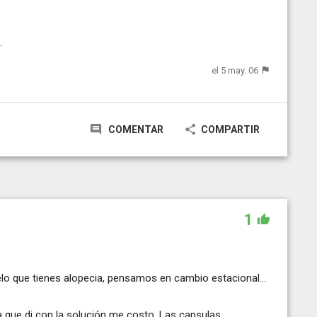
.
el 5 may. 06
COMENTAR
COMPARTIR
1
o que tienes alopecia, pensamos en cambio estacional...
que di con la solución me costo. Las capsulas