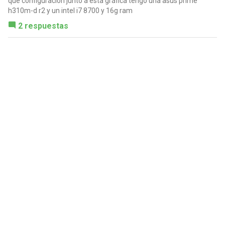
que configuración junto a esta gráfica tengo una asus prime
h310m-d r2 y un intel i7 8700 y 16g ram
2 respuestas