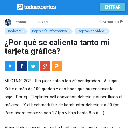
ENTRAR
el 24 mar. 18
Leonardo Luis Rojas...
Hardware
Ingeniería Informática
Tarjetas de vídeo
¿Por qué se calienta tanto mi
tarjeta gráfica?
MI GT640 2GB... Sin jugar esta a los 50 centígrados... Al jugar .. .
Sube a más de 100 grados y eso hace que su rendimiento
baje... Por ej... El splinter cell conviction debería ir super fluido al
máximo... Y el bechmark flur de kombustor debería ir a 30 fps...
Pero ahora empieza con 17 fps y baja hasta 8 o 6... :(
El ventilador casi ya no giraba hasta que lo saque... Limpie... Lo