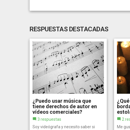
RESPUESTAS DESTACADAS
¿Puedo usar música que
¿Qué 
tiene derechos de autor en
borda
vídeos comerciales?
estol
3 respuestas
2 re
Soy videógrafa y necesito saber si
Me gus