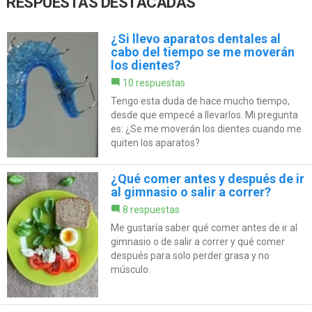
RESPUESTAS DESTACADAS
¿Si llevo aparatos dentales al
cabo del tiempo se me moverán
los dientes?
10 respuestas
Tengo esta duda de hace mucho tiempo,
desde que empecé a llevarlos. Mi pregunta
es: ¿Se me moverán los dientes cuando me
quiten los aparatos?
¿Qué comer antes y después de ir
al gimnasio o salir a correr?
8 respuestas
Me gustaría saber qué comer antes de ir al
gimnasio o de salir a correr y qué comer
después para solo perder grasa y no
músculo.