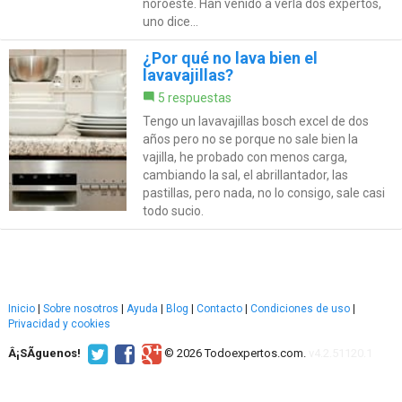
noroeste. Han venido a verla dos expertos,
uno dice...
¿Por qué no lava bien el
lavavajillas?
5 respuestas
Tengo un lavavajillas bosch excel de dos
años pero no se porque no sale bien la
vajilla, he probado con menos carga,
cambiando la sal, el abrillantador, las
pastillas, pero nada, no lo consigo, sale casi
todo sucio.
Inicio
|
Sobre nosotros
|
Ayuda
|
Blog
|
Contacto
|
Condiciones de uso
|
Privacidad y cookies
Â¡SÃ­guenos!
© 2026 Todoexpertos.com.
v4.2.51120.1