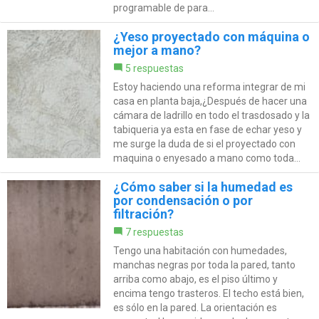
programable de para...
¿Yeso proyectado con máquina o
mejor a mano?
5 respuestas
Estoy haciendo una reforma integrar de mi
casa en planta baja,¿Después de hacer una
cámara de ladrillo en todo el trasdosado y la
tabiqueria ya esta en fase de echar yeso y
me surge la duda de si el proyectado con
maquina o enyesado a mano como toda...
¿Cómo saber si la humedad es
por condensación o por
filtración?
7 respuestas
Tengo una habitación con humedades,
manchas negras por toda la pared, tanto
arriba como abajo, es el piso último y
encima tengo trasteros. El techo está bien,
es sólo en la pared. La orientación es