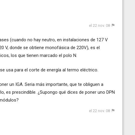
el 22 nov. 08
ases (cuando no hay neutro, en instalaciones de 127 V
20 V, donde se obtiene monofásica de 220V), es el
cos, los que tienen marcado el polo N.
 se usa para el corte de energía al termo eléctrico.
oner un IGA. Seria más importante, que te obliguen a
erlo, es prescindible. ¿Supongo qué dices de poner uno DPN
 módulos?
el 22 nov. 08