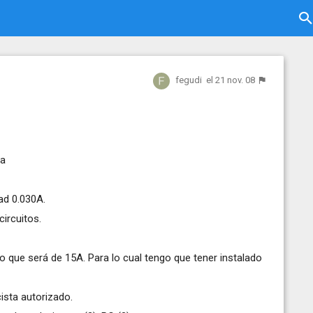
fegudi
el 21 nov. 08
ca
dad 0.030A.
ircuitos.
 que será de 15A. Para lo cual tengo que tener instalado
cista autorizado.