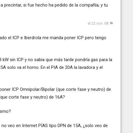
 precintar, si fue hecho ha pedido de la compañía, y tu
el 22 nov. 08
lado el ICP e Iberdrola me manda poner ICP pero tengo
.3 kW sin ICP y no sabia que más tarde pondría gas para la
25A solo va el horno. En el PIA de 20A la lavadora y el
poner ICP Omnipolar/Bipolar (que corte fase y neutro) de
(que corte fase y neutro) de 16A?
mismo?
 no veo en Internet PÍAS tipo DPN de 15A, ¿solo veo de