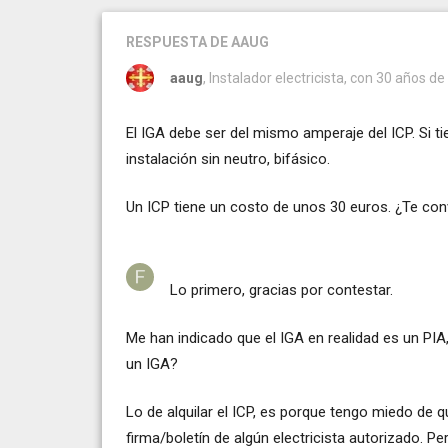
RESPUESTA
DE AAUG
aaug
, Instalador electricista, con 30 años de
El IGA debe ser del mismo amperaje del ICP. Si ti
instalación sin neutro, bifásico.
Un ICP tiene un costo de unos 30 euros. ¿Te conv
Lo primero, gracias por contestar.
Me han indicado que el IGA en realidad es un PI
un IGA?
Lo de alquilar el ICP, es porque tengo miedo de qu
firma/boletín de algún electricista autorizado. Pe