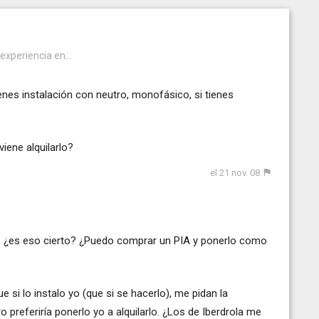
 experiencia en...
enes instalación con neutro, monofásico, si tienes
iene alquilarlo?
el 21 nov. 08
A, ¿es eso cierto? ¿Puedo comprar un PIA y ponerlo como
e si lo instalo yo (que si se hacerlo), me pidan la
ro preferiría ponerlo yo a alquilarlo. ¿Los de Iberdrola me