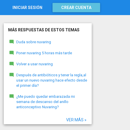
INICIAR SESIÓN
CREAR CUENTA
MÁS RESPUESTAS DE ESTOS TEMAS
Duda sobre nuvaring
Poner nuvaring 5 horas más tarde
Volver a usar nuvaring
Después de antibióticos y tener la regla,al
usar un nuevo nuvaring hace efecto desde
el primer día?
¿Me puedo quedar embarazada mi
semana de descanso del anillo
anticonceptivo Nuvaring?
VER MÁS »