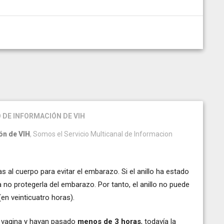
 DE INFORMACIÓN DE VIH
ón de VIH
, Somos el Servicio Multicanal de Informacion
 al cuerpo para evitar el embarazo. Si el anillo ha estado
 no protegerla del embarazo. Por tanto, el anillo no puede
en veinticuatro horas).
la vagina y hayan pasado
menos de 3 horas
, todavía la