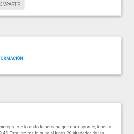
OMPARTIR
NFORMACIÓN
 y siempre me lo quito la semana que corresponde, lunes a
9.45. Esta vez me lo quite el lunes 20 alrededor de las