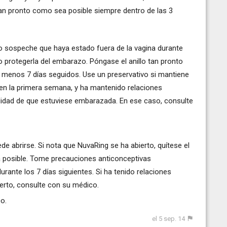
tan pronto como sea posible siempre dentro de las 3
a o sospeche que haya estado fuera de la vagina durante
no protegerla del embarazo. Póngase el anillo tan pronto
l menos 7 días seguidos. Use un preservativo si mantiene
 en la primera semana, y ha mantenido relaciones
bilidad de que estuviese embarazada. En ese caso, consulte
e abrirse. Si nota que NuvaRing se ha abierto, quítese el
 posible. Tome precauciones anticonceptivas
rante los 7 días siguientes. Si ha tenido relaciones
ierto, consulte con su médico.
o.
el 5 sep. 14