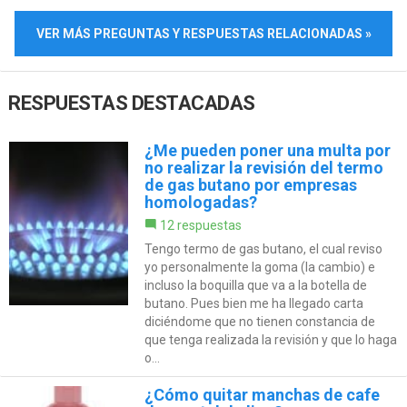
VER MÁS PREGUNTAS Y RESPUESTAS RELACIONADAS »
RESPUESTAS DESTACADAS
¿Me pueden poner una multa por
no realizar la revisión del termo
de gas butano por empresas
homologadas?
12 respuestas
Tengo termo de gas butano, el cual reviso
yo personalmente la goma (la cambio) e
incluso la boquilla que va a la botella de
butano. Pues bien me ha llegado carta
diciéndome que no tienen constancia de
que tenga realizada la revisión y que lo haga
o...
¿Cómo quitar manchas de cafe