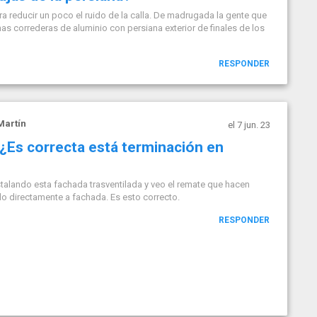
 reducir un poco el ruido de la calla. De madrugada la gente que
s correderas de aluminio con persiana exterior de finales de los
RESPONDER
Martín
el 7 jun. 23
 ¿Es correcta está terminación en
talando esta fachada trasventilada y veo el remate que hacen
do directamente a fachada. Es esto correcto.
RESPONDER