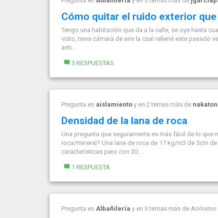
Pregunta en
Albañilería
y en 3 temas más de
jgarcia
Cómo quitar el ruido exterior que 
Tengo una habitación que da a la calle, se oye hasta cuan
visto, tiene cámara de aire la cual rellené este pasado v
anti...
3 RESPUESTAS
Pregunta en
aislamiento
y en 2 temas más de
nakaton
Densidad de la lana de roca
Una pregunta que seguramente es más fácil de lo que me
roca/mineral? Una lana de roca de 17 kg/m3 de 5cm de e
características pero con 30...
1 RESPUESTA
Pregunta en
Albañilería
y en 3 temas más de
Anónimo