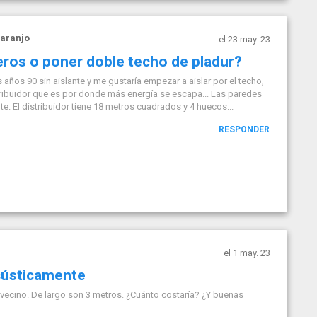
aranjo
el 23 may. 23
eros o poner doble techo de pladur?
años 90 sin aislante y me gustaría empezar a aislar por el techo,
ribuidor que es por donde más energía se escapa... Las paredes
e. El distribuidor tiene 18 metros cuadrados y 4 huecos...
RESPONDER
el 1 may. 23
acústicamente
vecino. De largo son 3 metros. ¿Cuánto costaría? ¿Y buenas