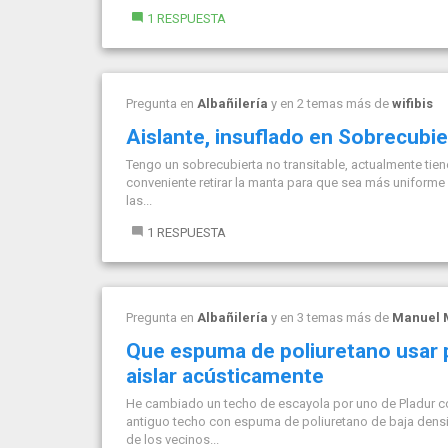
1 RESPUESTA
Pregunta en
Albañilería
y en 2 temas más de
wifibis
Aislante, insuflado en Sobrecubier
Tengo un sobrecubierta no transitable, actualmente tien
conveniente retirar la manta para que sea más uniforme l
las...
1 RESPUESTA
Pregunta en
Albañilería
y en 3 temas más de
Manuel 
Que espuma de poliuretano usar p
aislar acústicamente
He cambiado un techo de escayola por uno de Pladur con 
antiguo techo con espuma de poliuretano de baja densi
de los vecinos...