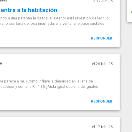
pavon
el 17 abr. 25
entra a la habitación
do a una persona le da tos, el exterior está revestido de ladrillo
erano con lana de roca insuflada, a la ventana le puse cristales
RESPONDER
e
el 26 feb. 25
 parece a mi. ¿Como influye la densidad en la lana de
spesor y con una R= 1,35 ¿Aísla igual que una de iguales
RESPONDER
el 17 feb. 25