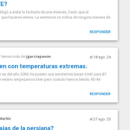
TE?
bligó a aislar la fachada de una vivienda. Dado que el
á que hacerse entera. La sentencia no indica de ninguna manera de
RESPONDER
2 temas más de
jgarciapavon
el 18 ago. 24
ien con temperaturas extremas.
es del año 2009, he puesto una aerotermia lasian 6 kW para 87
ste verano empezamos bien pero cuando hemos tenido 43/44
RESPONDER
Martín
el 27 ago. 23
jas de la persiana?