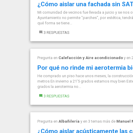
¿Cómo aislar una fachada sin SA
Mi comunidad de vecinos fue llevada a juicio y se nos o
Ayuntamiento no permite "parches", por estética, tendr
qué forma se tiene...
3 RESPUESTAS
Pregunta en
Calefacción y Aire acondicionado
y en 
Por qué no rinde mi aerotermia b
He comprado un piso hace unos meses, la construcción 
metros En invierno a 21'5 grados estamos muy bien E
grados la aerotermia no...
3 RESPUESTAS
Pregunta en
Albañilería
y en 3 temas más de
Manuel 
¿Cómo aislar acústicamente las ca