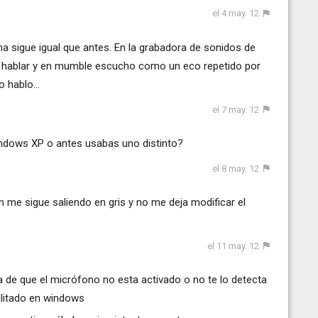
el 4 may. 12
ema sigue igual que antes. En la grabadora de sonidos de
l hablar y en mumble escucho como un eco repetido por
 hablo...
el 7 may. 12
ndows XP o antes usabas uno distinto?
el 8 may. 12
n me sigue saliendo en gris y no me deja modificar el
el 11 may. 12
a de que el micrófono no esta activado o no te lo detecta
litado en windows