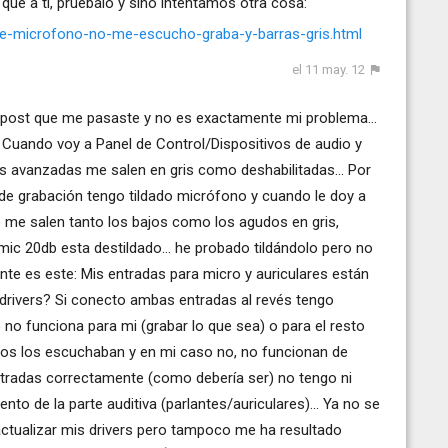
que a ti, pruébalo y sino intentamos otra cosa:
te-microfono-no-me-escucho-graba-y-barras-gris.html
el 11 may. 12
 post que me pasaste y no es exactamente mi problema...
. Cuando voy a Panel de Control/Dispositivos de audio y
es avanzadas me salen en gris como deshabilitadas... Por
 de grabación tengo tildado micrófono y cuando le doy a
) me salen tanto los bajos como los agudos en gris,
mic 20db esta destildado... he probado tildándolo pero no
nte es este: Mis entradas para micro y auriculares están
 drivers? Si conecto ambas entradas al revés tengo
 no funciona para mi (grabar lo que sea) o para el resto
os los escuchaban y en mi caso no, no funcionan de
entradas correctamente (como debería ser) no tengo ni
nto de la parte auditiva (parlantes/auriculares)... Ya no se
e actualizar mis drivers pero tampoco me ha resultado