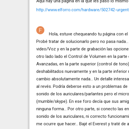
Aquí hay una pagina en la que les paso lo mismo 
http://www.elforro.com/hardware/502742-urgen
Hola, estuve chequeando tu página con el
Probé tratar de solucionarlo pero no pasa nada..
video/Voz y en la parte de grabación las opcion
otro lado lado el Control de Volumen en la parte
Avanzadas, en la parte superior (control de tono
deshabilitados nuevamente y en la parte inferior 
cambio absolutamente nada... Un detalle interesa
al revés. Podría deberse esto a un problemas de
sonido de los auriculares/parlantes pero el micro
(mumble/skype). En ese foro decía que sus amig
ninguna forma... Por otro parte, si conecto las 
sonido de los auriculares, ni correcto funcionamie
me ocurre que hacer... Bajé el Everest y traté d