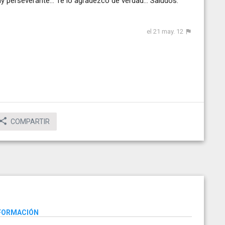
perseverante... Te lo agradezco de verdad... Saludos.
el 21 may. 12
COMPARTIR
NFORMACIÓN