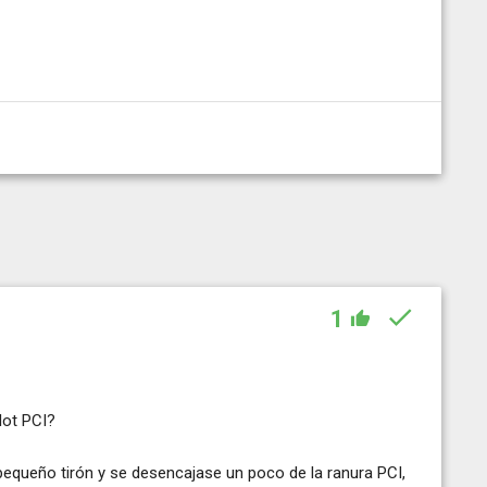
1
lot PCI?
n pequeño tirón y se desencajase un poco de la ranura PCI,