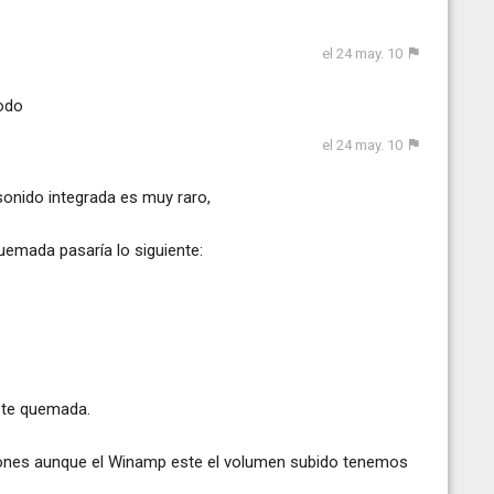
el 24 may. 10
todo
el 24 may. 10
sonido integrada es muy raro,
quemada pasaría lo siguiente:
este quemada.
iones aunque el Winamp este el volumen subido tenemos