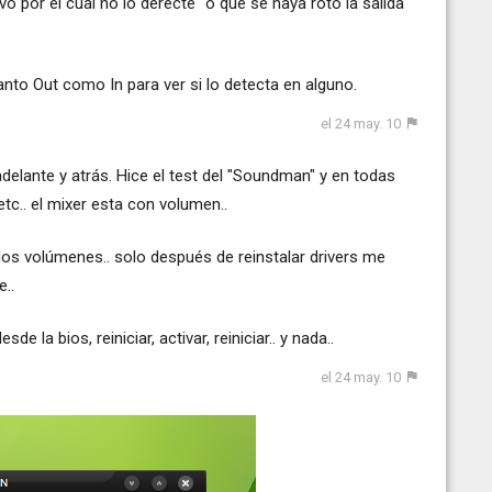
vo por el cual no lo derecte" o que se haya roto la salida
anto Out como In para ver si lo detecta en alguno.
el 24 may. 10
elante y atrás. Hice el test del "Soundman" y en todas
 etc.. el mixer esta con volumen..
os volúmenes.. solo después de reinstalar drivers me
..
e la bios, reiniciar, activar, reiniciar.. y nada..
el 24 may. 10