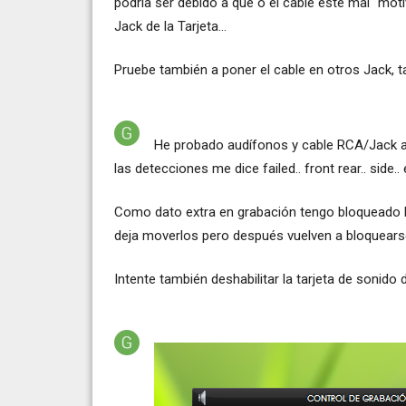
podría ser debido a que o el cable este mal "moti
Jack de la Tarjeta...
Pruebe también a poner el cable en otros Jack, t
He probado audífonos y cable RCA/Jack ad
las detecciones me dice failed.. front rear.. side..
Como dato extra en grabación tengo bloqueado l
deja moverlos pero después vuelven a bloquearse
Intente también deshabilitar la tarjeta de sonido desd