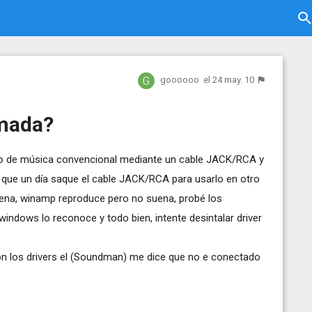
goooooo
el 24 may. 10
emada?
ipo de música convencional mediante un cable JACK/RCA y
 que un día saque el cable JACK/RCA para usarlo en otro
suena, winamp reproduce pero no suena, probé los
windows lo reconoce y todo bien, intente desintalar driver
on los drivers el (Soundman) me dice que no e conectado