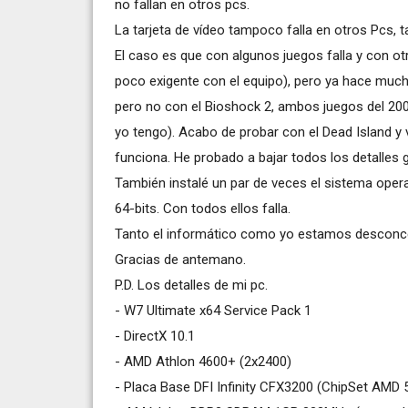
no fallan en otros pcs.
La tarjeta de vídeo tampoco falla en otros Pcs, 
El caso es que con algunos juegos falla y con o
poco exigente con el equipo), pero ya hace much
pero no con el Bioshock 2, ambos juegos del 200
yo tengo). Acabo de probar con el Dead Island y v
funciona. He probado a bajar todos los detalles g
También instalé un par de veces el sistema oper
64-bits. Con todos ellos falla.
Tanto el informático como yo estamos desconcer
Gracias de antemano.
P.D. Los detalles de mi pc.
- W7 Ultimate x64 Service Pack 1
- DirectX 10.1
- AMD Athlon 4600+ (2x2400)
- Placa Base DFI Infinity CFX3200 (ChipSet AMD 