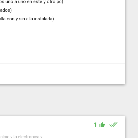
 uno a uno en éste y otro pc)
zados)
la con y sin ella instalada)
1
laje y la electronica y...