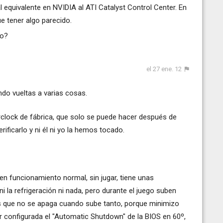
al equivalente en NVIDIA al ATI Catalyst Control Center. En
ue tener algo parecido.
no?
el 27 ene. 12
ndo vueltas a varias cosas.
rclock de fábrica, que solo se puede hacer después de
ificarlo y ni él ni yo la hemos tocado.
 en funcionamiento normal, sin jugar, tiene unas
i la refrigeración ni nada, pero durante el juego suben
es que no se apaga cuando sube tanto, porque minimizo
r configurada el "Automatic Shutdown" de la BIOS en 60º,