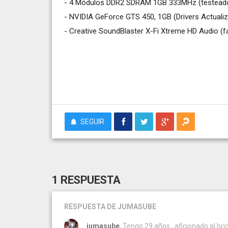
- 4 Módulos DDR2 SDRAM 1GB 333MHz (testeados
- NVIDIA GeForce GTS 450, 1GB (Drivers Actuali
- Creative SoundBlaster X-Fi Xtreme HD Audio (fal
SEGUIR
1 RESPUESTA
RESPUESTA
DE JUMASUBE
jumasube
, Tengo 29 años , aficionado al brico