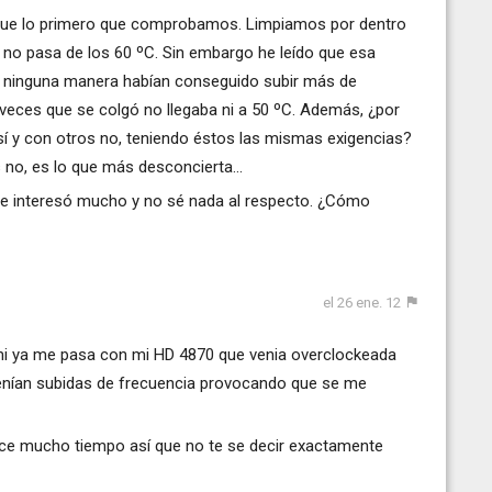
n, fue lo primero que comprobamos. Limpiamos por dentro
ro no pasa de los 60 ºC. Sin embargo he leído que esa
de ninguna manera habían conseguido subir más de
veces que se colgó no llegaba ni a 50 ºC. Además, ¿por
sí y con otros no, teniendo éstos las mismas exigencias?
 no, es lo que más desconcierta...
me interesó mucho y no sé nada al respecto. ¿Cómo
el 26 ene. 12
mi ya me pasa con mi HD 4870 que venia overclockeada
enían subidas de frecuencia provocando que se me
ace mucho tiempo así que no te se decir exactamente