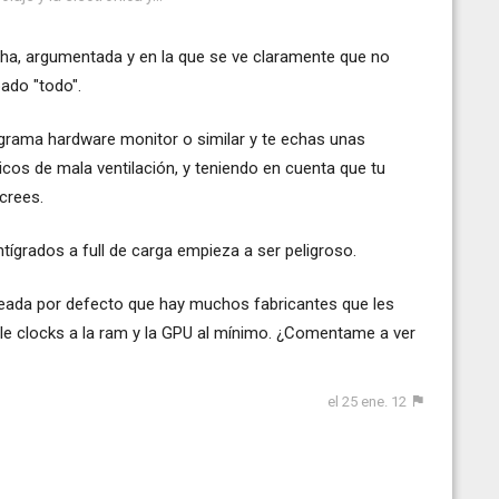
cha, argumentada y en la que se ve claramente que no
ado "todo".
ograma hardware monitor o similar y te echas unas
icos de mala ventilación, y teniendo en cuenta que tu
 crees.
tígrados a full de carga empieza a ser peligroso.
keada por defecto que hay muchos fabricantes que les
jale clocks a la ram y la GPU al mínimo. ¿Comentame a ver
el 25 ene. 12