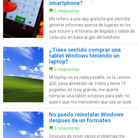
smartphone?
6 respuestas
Me refiero a una app gratuita que permita
generar informes acerca de lugares en los
que estuve y el horario de llegada y salida de
cada uno en base al gps del telefono.
¿Tiene sentido comprar una
tablet Windows teniendo un
laptop?
6 respuestas
Mi laptop no es nada potable, es la Lenovo
g50, pesa alrededor de 3 kilos y tiene 15
pugadas, es muy grande, me quería
comprar una tablet windows para salir, no
quiero que me mencionen que use un ipad.
No puedo reinstalar Windows
despues de un formateo
5 respuestas
Despues de tener varios problemas me