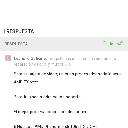
1 RESPUESTA
1
RESPUESTA
Leandro Galvano
, Tengo hecho un curso universitario de
reparación de pc's, y mucha...
Para tu tarjeta de video, un buen procesador seria la serie
AMD FX 6xxx.
Pero tu placa madre no los soporta.
El mejor procesador que puedes ponerle
6 Núcleos: AMD Phenom II x6 1065T 2.9 GHz