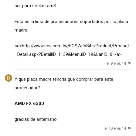
ser para socket am3
Esta es la lista de procesadores soportados por tu placa
madre:
<a>
http://www.ecs.com.tw/ECSWebSite/Product/Product
_Detail.aspx?DetailID=1139&MenuID=19&LanID=0
</a>
el 9 ene. 14
Y que placa madre tendría que comprar para este
procesador?
AMD FX 6300
gracias de antemano.
el 10 ene. 14