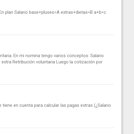
En plan Salario base+pluses=A extras+dietas=B a+b=c
untaria. En mi nomina tengo varios conceptos: Salario
extra Retribución voluntaria Luego la cotización por
e tiene en cuenta para calcular las pagas extras (¿Salario