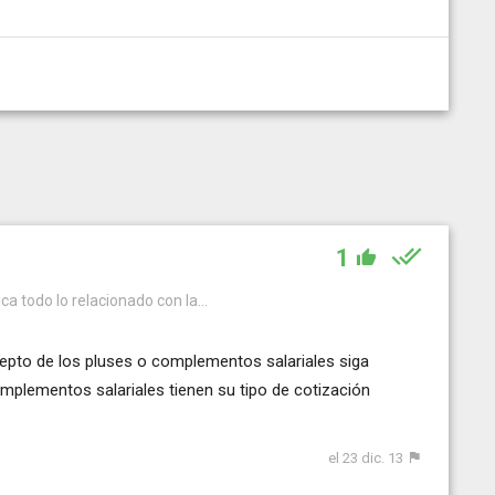
1
ca todo lo relacionado con la...
cepto de los pluses o complementos salariales siga
mplementos salariales tienen su tipo de cotización
el 23 dic. 13