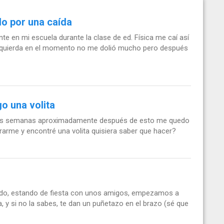
o por una caída
te en mi escuela durante la clase de ed. Física me caí así
la izquierda en el momento no me dolió mucho pero después
o una volita
as semanas aproximadamente después de esto me quedo
rarme y encontré una volita quisiera saber que hacer?
ado, estando de fiesta con unos amigos, empezamos a
a, y si no la sabes, te dan un puñetazo en el brazo (sé que