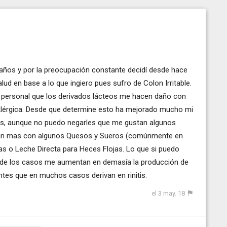
30 años y por la preocupación constante decidí desde hace
lud en base a lo que ingiero pues sufro de Colon Irritable.
ia personal que los derivados lácteos me hacen daño con
 Alérgica. Desde que determine esto ha mejorado mucho mi
as, aunque no puedo negarles que me gustan algunos
izan mas con algunos Quesos y Sueros (comúnmente en
das o Leche Directa para Heces Flojas. Lo que si puedo
ra de los casos me aumentan en demasía la producción de
es que en muchos casos derivan en rinitis.
el 3 may. 18