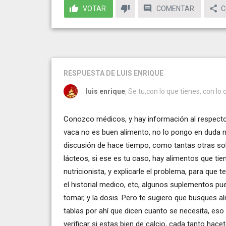
VOTAR
COMENTAR
C
RESPUESTA
DE LUIS ENRIQUE
luis enrique
, Se tu,con lo que tienes, con lo
Conozco médicos, y hay información al respecto,
vaca no es buen alimento, no lo pongo en duda n
discusión de hace tiempo, como tantas otras sob
lácteos, si ese es tu caso, hay alimentos que tiene
nutricionista, y explicarle el problema, para qu
el historial medico, etc, algunos suplementos pu
tomar, y la dosis. Pero te sugiero que busques a
tablas por ahí que dicen cuanto se necesita, eso
verificar si estas bien de calcio, cada tanto hace