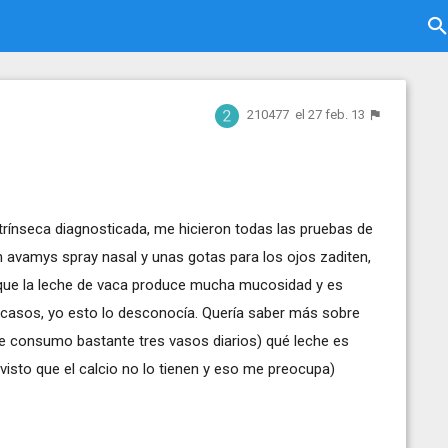
210477
el 27 feb. 13
ntrínseca diagnosticada, me hicieron todas las pruebas de
n avamys spray nasal y unas gotas para los ojos zaditen,
de que la leche de vaca produce mucha mucosidad y es
casos, yo esto lo desconocía. Quería saber más sobre
que consumo bastante tres vasos diarios) qué leche es
visto que el calcio no lo tienen y eso me preocupa)