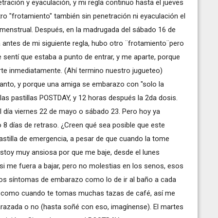
tración y eyaculación, y mi regla continuo hasta el jueves
 "frotamiento" también sin penetración ni eyaculación el
o menstrual. Después, en la madrugada del sábado 16 de
 antes de mi siguiente regla, hubo otro ¨frotamiento¨pero
e sentí que estaba a punto de entrar, y me aparte, porque
te inmediatamente. (Ahí termino nuestro jugueteo)
nto, y porque una amiga se embarazo con "solo la
 las pastillas POSTDAY, y 12 horas después la 2da dosis.
 el día viernes 22 de mayo o sábado 23. Pero hoy ya
 8 días de retraso. ¿Creen qué sea posible que este
stilla de emergencia, a pesar de que cuando la tome
stoy muy ansiosa por que me baje, desde el lunes
 me fuera a bajar, pero no molestias en los senos, esos
ros síntomas de embarazo como lo de ir al baño a cada
a, como cuando te tomas muchas tazas de café, así me
arazada o no (hasta soñé con eso, imagínense). El martes