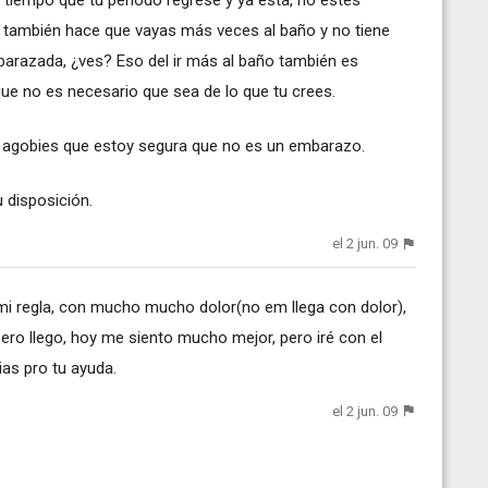
el tiempo que tu periodo regrese y ya esta, no estés
 también hace que vayas más veces al baño y no tiene
arazada, ¿ves? Eso del ir más al baño también es
ue no es necesario que sea de lo que tu crees.
e agobies que estoy segura que no es un embarazo.
 disposición.
el 2 jun. 09
o mi regla, con mucho mucho dolor(no em llega con dolor),
pero llego, hoy me siento mucho mejor, pero iré con el
as pro tu ayuda.
el 2 jun. 09