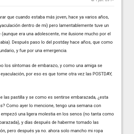
larar que cuando estaba más joven, hace ya varios años,
yaculación dentro de mi) pero lamentablemente tuve un
e (aunque era una adolescente, me ilusione mucho por el
sabia). Después paso lo del postday hace años, que como
ndario, y fue por una emergencia.
o los síntomas de embarazo, y como una amiga se
 eyaculación, por eso es que tome otra vez las POSTDAY,
e las pastilla y se como es sentirse embarazada, ¿esta
as? Como ayer lo mencione, tengo una semana con
e empezó una ligera molestia en los senos (no tanta como
barazada), y días después de haberme tomado las
ación, pero después ya no. ahora solo mancho mi ropa