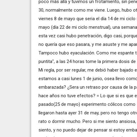
poco más allá y tuvimos un frotamiento, sin pene
30, normalmente como me viene. Luego, hubo otro
viernes 8 de mayo que seria el día 14 de mi cicl
mayo (día 22 de mi ciclo menstrual), una semana
esta vez casi hubo penetración, digo casi, porqu
no quería que eso pasara, y me asuste y me apar
Tampoco hubo eyaculación. Como me espante ta
puntita", a las 24 horas tome la primera dosis de
Mi regla, por ser regular, me debió haber bajado
estamos a casi lunes 1 de junio, osea llevo como
embarazada? ¿Sera un retraso por causa de la pa
hace años no tuve efectos? = Lo que si es que e
pasado(25 de mayo) experimento cólicos como si
llegaron hasta ayer 31 de may, pero no tengo ot
rato o dormir mucho. Pero si me siento ansios
siento, y no puedo dejar de pensar si estoy emb