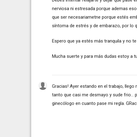
Debes intentar relajarte y dejar que pase 
nerviosa ni estresada porque ademas eso
que ser necesariametne porque estés emb
síntoma de estrés y de embarazo, por lo q
Espero que ya estés más tranquila y no t
Mucha suerte y para más dudas estoy a tu
Gracias! Ayer estando en el trabajo, lleg
tanto que casi me desmayo y sude frio... 
ginecólogo en cuanto pase mi regla. GRaci