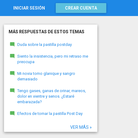
INICIAR SESIÓN
CREAR CUENTA
MÁS RESPUESTAS DE ESTOS TEMAS
Duda sobre la pastilla postday
Siento la insistencia, pero mi retraso me
preocupa
Mi novia tomo glanique y sangro
demasiado
Tengo gases, ganas de orinar, mareos,
dolor en vientre y senos. ¿Estaré
embarazada?
Efectos de tomar la pastilla Post Day
VER MÁS »