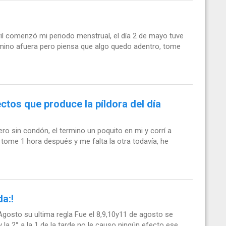
ril comenzó mi periodo menstrual, el día 2 de mayo tuve
ermino afuera pero piensa que algo quedo adentro, tome
ctos que produce la píldora del día
ro sin condón, el termino un poquito en mi y corrí a
la tome 1 hora después y me falta la otra todavía, he
a:!
Agosto su ultima regla Fue el 8,9,10y11 de agosto se
y la 2° a la 1 de la tarde no le causo ningún efecto ese