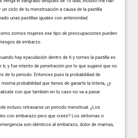
les venga el sangrado después de 10 días, incluso me han
 un ciclo de tu menstruación a causa de la pastilla
ado unas pastillas iguales con anterioridad.
como somos mujeres ese tipo de preocupaciones pueden
riesgos de embarzo.
uando hay eyaculación dentro de ti y tomes la pastilla es
ti, y fue intento de penetración por lo que sugiere que no
es de tu periodo. Entonces pues la probabildiad de
 misma probabilidad que tienes de ganarte la lotería, ¿y
alizate con que también en tu caso no va a pasar.
ede incluso retrasarse un periodo menstrual. ¿Los
les con embarazo pero que crees? Los síntomas o
e emergencia son idénticos al embarazo, dolor de mamas,