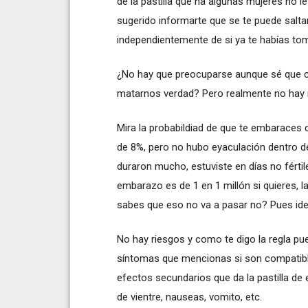
de la pastilla que ha algunas mujeres no 
sugerido informarte que se te puede saltar
independientemente de si ya te habías tom
¿No hay que preocuparse aunque sé que 
matarnos verdad? Pero realmente no hay 
Mira la probabildiad de que te embaraces c
de 8%, pero no hubo eyaculación dentro de 
duraron mucho, estuviste en días no fértil
embarazo es de 1 en 1 millón si quieres, la
sabes que eso no va a pasar no? Pues ide
No hay riesgos y como te digo la regla pu
síntomas que mencionas si son compatib
efectos secundarios que da la pastilla d
de vientre, nauseas, vomito, etc.