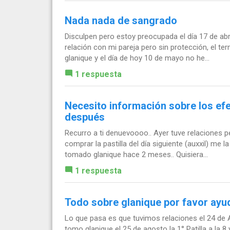
Nada nada de sangrado
Disculpen pero estoy preocupada el día 17 de ab
relación con mi pareja pero sin protección, el t
glanique y el día de hoy 10 de mayo no he...
1 respuesta
Necesito información sobre los efe
después
Recurro a ti denuevoooo.. Ayer tuve relaciones pe
comprar la pastilla del día siguiente (auxxil) me 
tomado glanique hace 2 meses.. Quisiera...
1 respuesta
Todo sobre glanique por favor ayud
Lo que pasa es que tuvimos relaciones el 24 de 
tomo glanique el 25 de agosto la 1° Patilla a la 8 