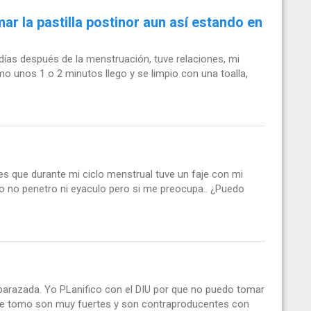
ar la pastilla postinor aun así estando en
5 días después de la menstruación, tuve relaciones, mi
mo unos 1 o 2 minutos llego y se limpio con una toalla,
es que durante mi ciclo menstrual tuve un faje con mi
o no penetro ni eyaculo pero si me preocupa.. ¿Puedo
barazada. Yo PLanifico con el DIU por que no puedo tomar
 que tomo son muy fuertes y son contraproducentes con