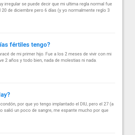
 irregular se puede decir que mi ultima regla normal fue
el 20 de diciembre pero 6 días (y yo normalmente reglo 3
as fértiles tengo?
cé de mi primer hijo. Fue a los 2 meses de vivir con mi
uve 2 años y todo bien, nada de molestias ni nada.
day?
n condón, por que yo tengo implantado el DIU, pero el 27 (a
año salió un poco de sangre, me espante mucho por que