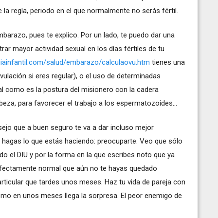
la regla, periodo en el que normalmente no serás fértil.
barazo, pues te explico. Por un lado, te puedo dar una
ar mayor actividad sexual en los días fértiles de tu
uiainfantil.com/salud/embarazo/calculaovu.htm
tienes una
vulación si eres regular), o el uso de determinadas
ual como es la postura del misionero con la cadera
abeza, para favorecer el trabajo a los espermatozoides...
sejo que a buen seguro te va a dar incluso mejor
no hagas lo que estás haciendo: preocuparte. Veo que sólo
o el DIU y por la forma en la que escribes noto que ya
erfectamente normal que aún no te hayas quedado
articular que tardes unos meses. Haz tu vida de pareja con
omo en unos meses llega la sorpresa. El peor enemigo de