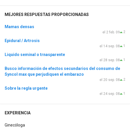
MEJORES RESPUESTAS PROPORCIONADAS
Mamas densas
2
el 2 feb. 09
Epidural / Artrosis
1
el 14 sep. 08
Liquido seminal o trnasparente
1
el 28 sep. 08
Busco información de efectos secundarios del consumo de
Syncol max que perjudiquen el embarazo
2
el 20 sep. 08
Sobre la regla urgente
1
el 24 sep. 08
EXPERIENCIA
Ginecóloga