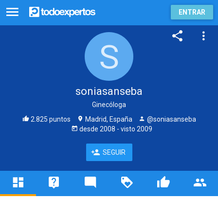
ENTRAR
soniasanseba
Ginecóloga
2.825 puntos
Madrid, España
@soniasanseba
desde
2008
- visto
2009
SEGUIR