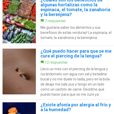
algunas hortalizas como la
espinaca, el tomate, la zanahoria
y la berenjena?
7 respuestas
Me gustaría saber los alimentos y sus
beneficios de estas verduras! La espinaca, el
tomate, la zanahoria y la berenjena
¿Qué puedo hacer para que se me
cure el piercing de la lengua?
12 respuestas
Llevo un mes con el piercing de la lengua y
curándomelo con agua con sal y betadine
bucal y no me duele ni nada, pero en la bola
de abajo me sale pus y tengo en un lado
como un cachito de carne. Decidme qué
puedo hacer para que se me cure ya.
¿Existe afonía por alergia al frío y
a la humedad?