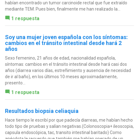
habían encontrado un tumor carcinoide rectal que fue extraído
mediante TEM. Pues bien, finalmente me han realizado la...
1 respuesta
Soy una mujer joven española con los síntomas:
cambios en el tránsito intestinal desde hará 2
años
Sexo femenino, 21 años de edad, nacionalidad española,
síntomas: cambios en el tránsito intestinal desde hará casi dos
años (diarrea varios días, estreñimiento y ausencia de necesidad
de ir al baño), en los últimos 10 meses aproximadamente,
presento...
1 respuesta
Resultados biopsia celiaquia
Hace tiempo le escribí por que padecía diarreas, me habían hecho
todo tipo de pruebas y salían negativas.(Colonoscopia+ ileoscopia,
capsula endoscópica, tac, transito intestinal baritado) Como
anécdota le recuerdo que también me habían operado de un...