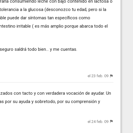
rarla consumiendo leche con bajo contenido en lactosa o
ntolerancia a la glucosa (desconozco tu edad, pero si la
rritable puede dar síntomas tan específicos como
intestino irritable ( es más amplio porque abarca todo el
 seguro saldrá todo bien... y me cuentas.
el 23 feb. 09
izados con tacto y con verdadera vocación de ayudar. Un
as por su ayuda y sobretodo, por su comprensión y
el 24 feb. 09