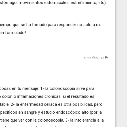
estómago, movimientos estomacales, estreñimiento, etc),
 tiempo que se ha tomado para responder no sólo a mi
han formulado!
el 23 feb. 09
 cosas en tu mensaje: 1- la colonoscopia sirve para
 colon o inflamaciones crónicas, si el resultado es
able, 2- la enfermedad celíaca es otra posibilidad, pero
specíficos en sangre y estudio endoscópico alto (por la
iene que ver con la colonoscopia, 3- la intolerancia a la