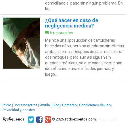
domiciliado el pago sin ningún problema. En
la...
¿Qué hacer en caso de
negligencia medica?
6 respuestas
Me hice una liposucción de cartucheras
hace dos años, pero no quedaron simétricas
ambas piernas. Después de eso me hicieron
dos retoques, pero aun así siguen sin
quedar simétricas, ya que cada vez me han
ido retocando una de las dos piernas, y
luego...
Inicio
|
Sobre nosotros
|
Ayuda
|
Blog
|
Contacto
|
Condiciones de uso
|
Privacidad y cookies
Â¡SÃ­guenos!
© 2026 Todoexpertos.com.
v4.2.51120.1