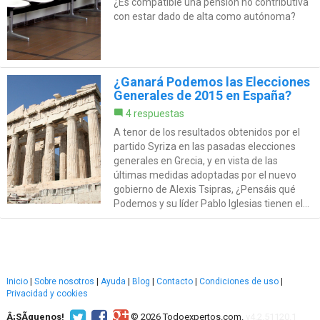
¿Es compatible una pensión no contributiva
con estar dado de alta como autónoma?
¿Ganará Podemos las Elecciones
Generales de 2015 en España?
4 respuestas
A tenor de los resultados obtenidos por el
partido Syriza en las pasadas elecciones
generales en Grecia, y en vista de las
últimas medidas adoptadas por el nuevo
gobierno de Alexis Tsipras, ¿Pensáis qué
Podemos y su líder Pablo Iglesias tienen el...
Inicio
|
Sobre nosotros
|
Ayuda
|
Blog
|
Contacto
|
Condiciones de uso
|
Privacidad y cookies
Â¡SÃ­guenos!
© 2026 Todoexpertos.com.
v4.2.51120.1