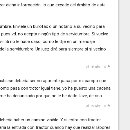
er dicha información, lo que excede del ámbito de este
mbre. Envíele un burofax o un notario a su vecino para
 pues vd. no acepta ningún tipo de servidumbre. Si vuelve
civil. Si no le hace caso, como le dije en un mensaje
 de la servidumbre. Un juez dirá para siempre si si vecino
el 18 abr. 10
 hubiese debería ser no aparente pasa por mi campo que
como pasa con trctor igual tiene, yo he puesto una cadena
me ha denunciado por que no le he dado llave, de risa.
el 19 abr. 10
ebería haber un camino visible. Y si entra con tractor,
ría la entrada con tractor cuando hay que realizar labores