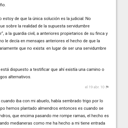
año.
estoy de que la única solución es la judicial. No
ague sobre la realidad de la supuesta servidumbre
, a la guardia civil, a anteriores propietarios de su finca y
o le decía en mensajes anteriores el hecho de que la
ariamente que no exista: en lugar de ser una servidumbre
 está dispuesto a testificar que ahí existía una camino o
os alternativos.
el 19 abr. 10
ue cuando iba con mi abuelo, había sembrado trigo por lo
tiempo hemos plantado almendros entonces es cuando se
lmendros, que encima pasando me rompe ramas, el hecho es
ontando medianeras como me ha hecho a mi tiene entrada