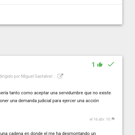
1
dirigido por Miguel Gastalver...
o sería tanto como aceptar una servidumbre que no existe.
poner una demanda judicial para ejercer una acción
el 16 abr. 10
to una cadena en donde el me ha desmontando un