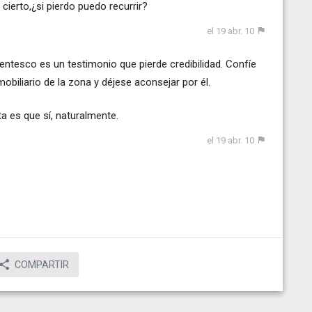
cierto,¿si pierdo puedo recurrir?
el 19 abr. 10
rentesco es un testimonio que pierde credibilidad. Confíe
biliario de la zona y déjese aconsejar por él.
ta es que sí, naturalmente.
el 19 abr. 10
COMPARTIR