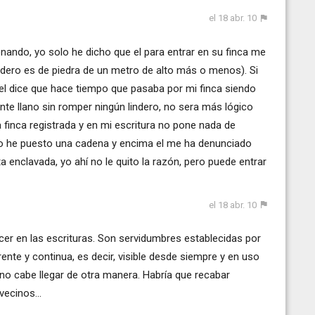
el 18 abr. 10
onando, yo solo he dicho que el para entrar en su finca me
indero es de piedra de un metro de alto más o menos). Si
 dice que hace tiempo que pasaba por mi finca siendo
nte llano sin romper ningún lindero, no sera más lógico
a finca registrada y en mi escritura no pone nada de
ero he puesto una cadena y encima el me ha denunciado
a enclavada, yo ahí no le quito la razón, pero puede entrar
el 18 abr. 10
er en las escrituras. Son servidumbres establecidas por
ente y continua, es decir, visible desde siempre y en uso
 no cabe llegar de otra manera. Habría que recabar
vecinos...