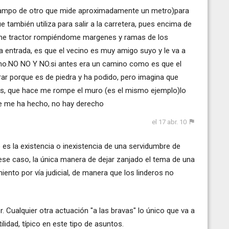
 campo de otro que mide aproximadamente un metro)para
 también utiliza para salir a la carretera, pues encima de
rme tractor rompiéndome margenes y ramas de los
a entrada, es que el vecino es muy amigo suyo y le va a
ino.NO NO Y NO.si antes era un camino como es que el
r porque es de piedra y ha podido, pero imagina que
illos, que hace me rompe el muro (es el mismo ejemplo)lo
ue me ha hecho, no hay derecho
el 17 abr. 10
es la existencia o inexistencia de una servidumbre de
 ese caso, la única manera de dejar zanjado el tema de una
ento por vía judicial, de manera que los linderos no
Cualquier otra actuación "a las bravas" lo único que va a
ilidad, típico en este tipo de asuntos.