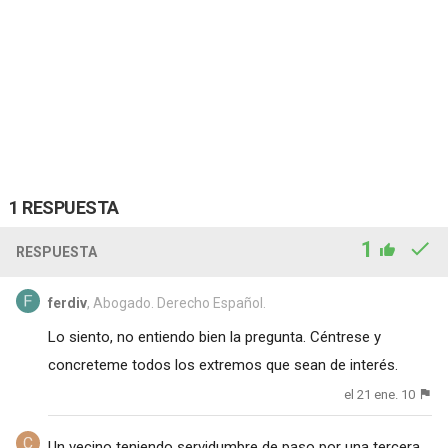
1 RESPUESTA
1
RESPUESTA
ferdiv
, Abogado. Derecho Español.
Lo siento, no entiendo bien la pregunta. Céntrese y
concreteme todos los extremos que sean de interés.
el 21 ene. 10
Un vecino teniendo servidumbre de paso por una tercera