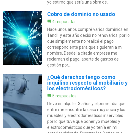
yo estimo que sería una obra de...
Cobro de dominio no usado
4 respuestas
Hace unos años compré varios dominios en
1and1 y este año decidí no renovarlos, por lo
que simplemente no realicé el pago
correspondiente para que siguieran a mi
nombre. Desde la citada empresa me
reclaman el pago, aparte de gastos de
gestión por...
¿Qué derechos tengo como
inquilino respecto al mobiliario y
los electrodomésticos?
5 respuestas
Llevo en alquiler 3 años y el primer día que
entré me encontré la casa muy sucia y los
muebles y electrodomésticos inservibles
por lo que tuve que poner yo muebles y
electrodomésticos que yo tenía en mi