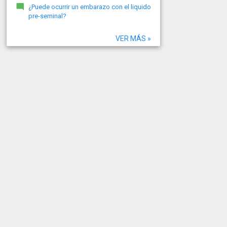
¿Puede ocurrir un embarazo con el liquido
pre-seminal?
VER MÁS »