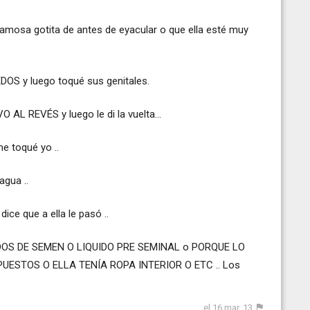
amosa gotita de antes de eyacular o que ella esté muy
S y luego toqué sus genitales.
L REVÉS y luego le di la vuelta...
e toqué yo ..
agua ..
ce que a ella le pasó ..
S DE SEMEN O LIQUIDO PRE SEMINAL o PORQUE LO
ESTOS O ELLA TENÍA ROPA INTERIOR O ETC .. Los
el 16 mar. 13