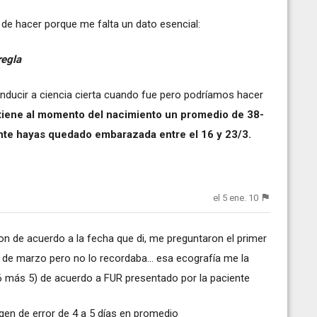
l de hacer porque me falta un dato esencial:
regla
nducir a ciencia cierta cuando fue pero podríamos hacer
iene al momento del nacimiento un promedio de 38-
te hayas quedado embarazada entre el 16 y 23/3.
el 5 ene. 10
on de acuerdo a la fecha que di, me preguntaron el primer
06 de marzo pero no lo recordaba... esa ecografía me la
 (6 más 5) de acuerdo a FUR presentado por la paciente
en de error de 4 a 5 días en promedio