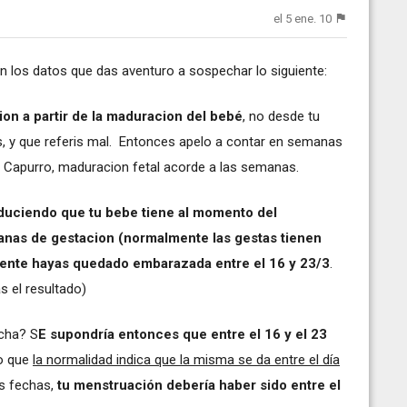
el 5 ene. 10
 con los datos que das aventuro a sospechar lo siguiente:
on a partir de la maduracion del bebé
, no desde tu
s, y que referis mal. Entonces apelo a contar en semanas
e Capurro, maduracion fetal acorde a las semanas.
duciendo que tu bebe tiene al momento del
nas de gestacion (normalmente las gestas tienen
ente hayas quedado embarazada entre el 16 y 23/3
.
s el resultado)
cha? S
E supondría entonces que entre el 16 y el 23
o que
la normalidad indica que la misma se da entre el día
s fechas,
tu menstruación debería haber sido entre el