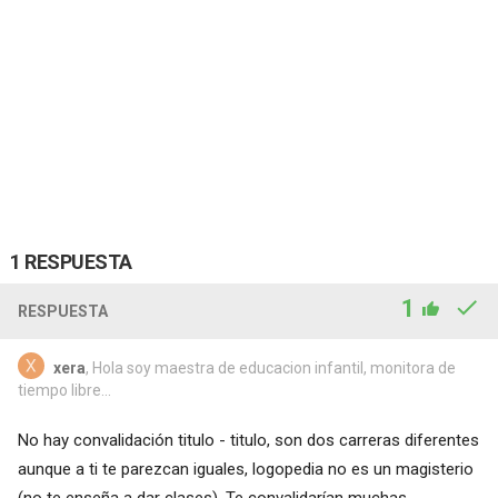
1 RESPUESTA
1
RESPUESTA
xera
, Hola soy maestra de educacion infantil, monitora de
tiempo libre...
No hay convalidación titulo - titulo, son dos carreras diferentes
aunque a ti te parezcan iguales, logopedia no es un magisterio
(no te enseña a dar clases). Te convalidarían muchas