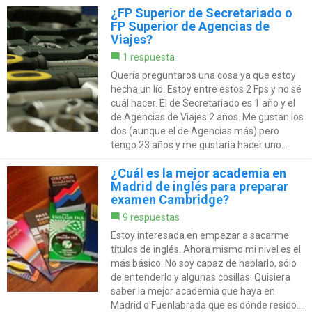
¿FP Superior de Secretariado o
FP Superior de Agencias de
Viajes?
1 respuesta
Quería preguntaros una cosa ya que estoy
hecha un lío. Estoy entre estos 2 Fps y no sé
cuál hacer. El de Secretariado es 1 año y el
de Agencias de Viajes 2 años. Me gustan los
dos (aunque el de Agencias más) pero
tengo 23 años y me gustaría hacer uno...
¿Cuál es la mejor academia en
Madrid de inglés para preparar
examen Cambridge?
9 respuestas
Estoy interesada en empezar a sacarme
títulos de inglés. Ahora mismo mi nivel es el
más básico. No soy capaz de hablarlo, sólo
de entenderlo y algunas cosillas. Quisiera
saber la mejor academia que haya en
Madrid o Fuenlabrada que es dónde resido....