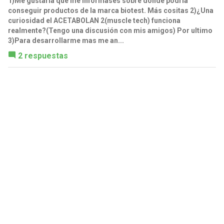
1)Me gustaría que me informases sobre donde podría
conseguir productos de la marca biotest. Más cositas 2)¿Una
curiosidad el ACETABOLAN 2(muscle tech) funciona
realmente?(Tengo una discusión con mis amigos) Por ultimo
3)Para desarrollarme mas me an...
2 respuestas