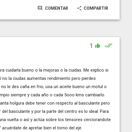
COMENTAR
COMPARTIR
1
 cuidarla bueno o la mejoras o la cuidas. Me explico si
sí no la ciudas aumentas rendimiento pero pierdes
ien no le des caña en frio, usa un aceite bueno un motul o
y limpio siempre y cada año o cada 5ooo kms cambiarlo.
uanta holgura debe tener con respecto al basculante pero
del basculante y por la parte del centro es lo ideal. Para
a una vuelta o así y actúa sobre los tensores cerciorandote
acuérdate de apretar bien el torno del eje.