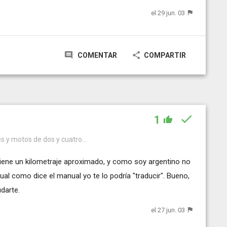
el 29 jun. 03
COMENTAR
COMPARTIR
1
s y motos de dos y cuatro...
tiene un kilometraje aproximado, y como soy argentino no
l como dice el manual yo te lo podría "traducir". Bueno,
darte.
el 27 jun. 03