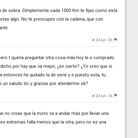
á de sobra. SImplemente cada 1000 Km te fijas como está
rietas algo. No te preocupes con la cadena, que con
ante
el 24 jun. 03
pero t quería preguntar otra cosa más.hoy le e comprado
n dicho por hay que va mejor, ¿es cierto? ¿Yo creo que si
entonces he quitado la de serie y e puesto esta, tu
 un saludo tío y gracias por atenderme ok?
el 24 jun. 03
ue no creas que la moto va a andar más por llevar una
nes extremas falla menos que la otra, pero no es una