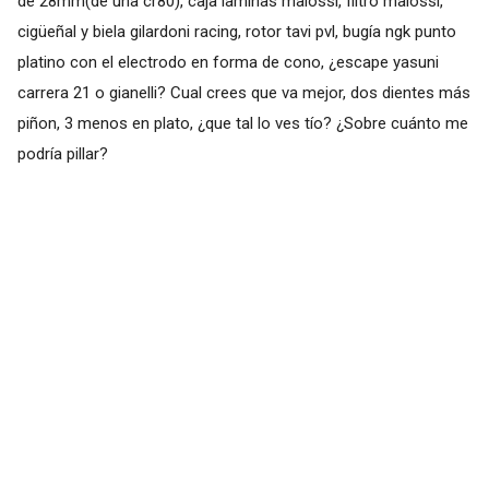
de 28mm(de una cr80), caja laminas malossi, filtro malossi,
cigüeñal y biela gilardoni racing, rotor tavi pvl, bugía ngk punto
platino con el electrodo en forma de cono, ¿escape yasuni
carrera 21 o gianelli? Cual crees que va mejor, dos dientes más
piñon, 3 menos en plato, ¿que tal lo ves tío? ¿Sobre cuánto me
podría pillar?