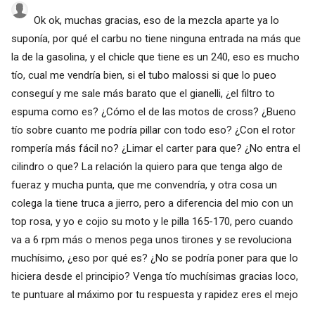
Ok ok, muchas gracias, eso de la mezcla aparte ya lo
suponía, por qué el carbu no tiene ninguna entrada na más que
la de la gasolina, y el chicle que tiene es un 240, eso es mucho
tío, cual me vendría bien, si el tubo malossi si que lo pueo
conseguí y me sale más barato que el gianelli, ¿el filtro to
espuma como es? ¿Cómo el de las motos de cross? ¿Bueno
tío sobre cuanto me podría pillar con todo eso? ¿Con el rotor
rompería más fácil no? ¿Limar el carter para que? ¿No entra el
cilindro o que? La relación la quiero para que tenga algo de
fueraz y mucha punta, que me convendría, y otra cosa un
colega la tiene truca a jierro, pero a diferencia del mio con un
top rosa, y yo e cojio su moto y le pilla 165-170, pero cuando
va a 6 rpm más o menos pega unos tirones y se revoluciona
muchísimo, ¿eso por qué es? ¿No se podría poner para que lo
hiciera desde el principio? Venga tío muchísimas gracias loco,
te puntuare al máximo por tu respuesta y rapidez eres el mejo