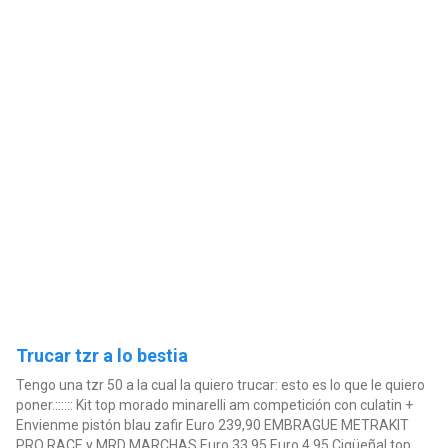
Trucar tzr a lo bestia
Tengo una tzr 50 a la cual la quiero trucar: esto es lo que le quiero
poner.:::::: Kit top morado minarelli am competición con culatin +
Envienme pistón blau zafir Euro 239,90 EMBRAGUE METRAKIT
PRO RACE y MRD MARCHAS Euro 33,95 Euro 4,95 Cigüeñal top...