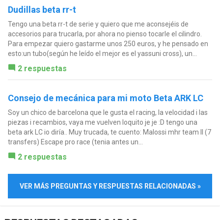
Dudillas beta rr-t
Tengo una beta rr-t de serie y quiero que me aconsejéis de
accesorios para trucarla, por ahora no pienso tocarle el cilindro.
Para empezar quiero gastarme unos 250 euros, y he pensado en
esto:un tubo(según he leído el mejor es el yassuni cross), un...
2 respuestas
Consejo de mecánica para mi moto Beta ARK LC
Soy un chico de barcelona que le gusta el racing, la velocidad i las
piezas i recambios, vaya me vuelven loquito je je :D tengo una
beta ark LC io diría.. Muy trucada, te cuento: Malossi mhr team II (7
transfers) Escape pro race (tenia antes un...
2 respuestas
VER MÁS PREGUNTAS Y RESPUESTAS RELACIONADAS »