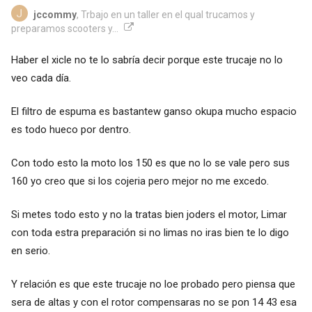
jccommy
, Trbajo en un taller en el qual trucamos y
preparamos scooters y...
Haber el xicle no te lo sabría decir porque este trucaje no lo
veo cada día.
El filtro de espuma es bastantew ganso okupa mucho espacio
es todo hueco por dentro.
Con todo esto la moto los 150 es que no lo se vale pero sus
160 yo creo que si los cojeria pero mejor no me excedo.
Si metes todo esto y no la tratas bien joders el motor, Limar
con toda estra preparación si no limas no iras bien te lo digo
en serio.
Y relación es que este trucaje no loe probado pero piensa que
sera de altas y con el rotor compensaras no se pon 14 43 esa