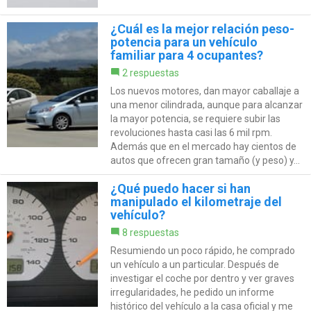
¿Cuál es la mejor relación peso-
potencia para un vehículo
familiar para 4 ocupantes?
2 respuestas
Los nuevos motores, dan mayor caballaje a
una menor cilindrada, aunque para alcanzar
la mayor potencia, se requiere subir las
revoluciones hasta casi las 6 mil rpm.
Además que en el mercado hay cientos de
autos que ofrecen gran tamaño (y peso) y...
¿Qué puedo hacer si han
manipulado el kilometraje del
vehículo?
8 respuestas
Resumiendo un poco rápido, he comprado
un vehículo a un particular. Después de
investigar el coche por dentro y ver graves
irregularidades, he pedido un informe
histórico del vehículo a la casa oficial y me