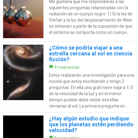
Me gustaría que me respondieras a las
siguientes preguntas relacionadas con la
radiación de un cuerpo negro: 1) Si la ley de
Stefan y la ley del desplazamiento de Wien
se obtienen a partir de la suposición de que
el sistema se comporta como un cuerpo...
¿Cómo se podría viajar a una
estrella cercana al sol en ciencia
ficción?
9 respuestas
Estoy realizando una investigación para una
novela que estoy escribiendo y tengo 2
preguntas. En ella una gran nave viaja a 1/3
de la velocidad de la luz y en el menor
tiempo posible debe visitar estrellas
cercanas al sol. La primera pregunta es...
¿Hay algún estudio que indique
que los planetas estén perdiendo
velocidad?
8 respuestas