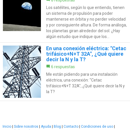
Los satélites, según lo que entiendo, tienen
un sistema de propulsión para poder
mantenerse en órbita y no perder velocidad
y por consiguiente altura. De forma análoga,
los planetas giran alrededor del sol. ¿Hay
algún estudio que indique que los...
En una conexión eléctrica: "Cetac
trifásico+N+T 32A", ¿Qué quiere
decir la N y la T?
6 respuestas
Me están pidiendo para una instalación
eléctrica, una conexión: "Cetac
trifásico+N+T 32A", ¿Qué quiere decir la N y
la T?
Inicio
|
Sobre nosotros
|
Ayuda
|
Blog
|
Contacto
|
Condiciones de uso
|