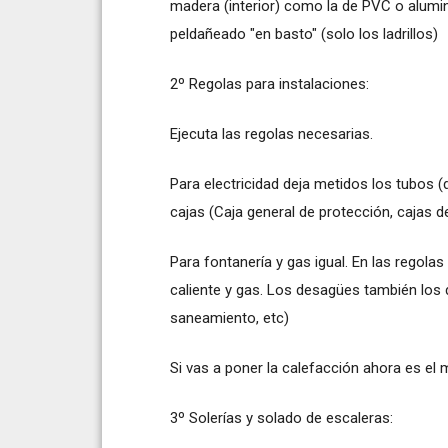
madera (interior) como la de PVC o alumini
peldañeado "en basto" (solo los ladrillos)
2º Regolas para instalaciones:
Ejecuta las regolas necesarias.
Para electricidad deja metidos los tubos (
cajas (Caja general de protección, cajas de 
Para fontanería y gas igual. En las regola
caliente y gas. Los desagües también los d
saneamiento, etc)
Si vas a poner la calefacción ahora es el
3º Solerías y solado de escaleras: