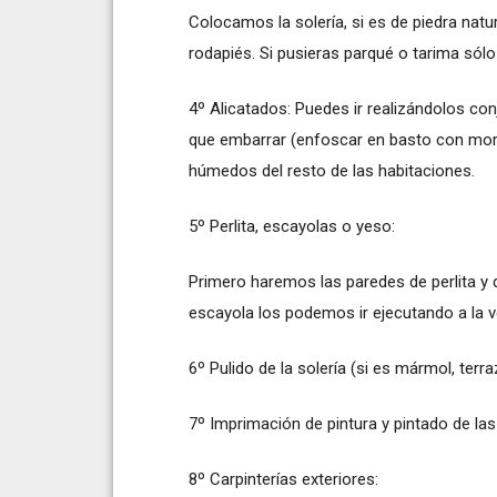
Colocamos la solería, si es de piedra natu
rodapiés. Si pusieras parqué o tarima sólo
4º Alicatados: Puedes ir realizándolos con
que embarrar (enfoscar en basto con mort
húmedos del resto de las habitaciones.
5º Perlita, escayolas o yeso:
Primero haremos las paredes de perlita y
escayola los podemos ir ejecutando a la v
6º Pulido de la solería (si es mármol, terra
7º Imprimación de pintura y pintado de la
8º Carpinterías exteriores: