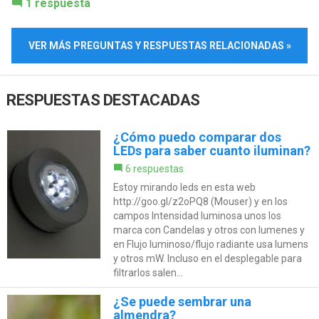
1 respuesta
VER MÁS PREGUNTAS Y RESPUESTAS RELACIONADAS »
RESPUESTAS DESTACADAS
¿Cómo puedo comparar dos
LEDs para saber cuanto iluminan?
6 respuestas
Estoy mirando leds en esta web
http://goo.gl/z2oPQ8 (Mouser) y en los
campos Intensidad luminosa unos los
marca con Candelas y otros con lumenes y
en Flujo luminoso/flujo radiante usa lumens
y otros mW. Incluso en el desplegable para
filtrarlos salen...
¿Se puede sembrar una
almendra?