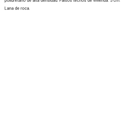
poliuretano de alta densidad. Falsos techos de vivienda: 5 cm.
Lana de roca.