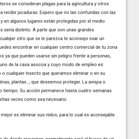
eros se consideran plagas para la agricultura y otros
recibir picaduras. Espero que no las confundas con las
 y en algunos lugares están protegidas por el medio
as sería distinto. A parte que son unas grandes
cualqier otro que se le parezca te aconsejo exar un
uedes encontrar en cualquier centro comercial de tu zona
os ya que pueden usarse sin peligro frente a personas,
uno de la casa asocoa y cuyo modo de empleo es:
no o cualquier insecto que queramos eliminar o en su
tinas, plantas..., que deseemos proteger. La avispa o
oco tiempo. Su acción permanece hasta cuatro semanas
tantas veces como sea necesario.
 mejor es eliminar sus nidos, para lo cual es aconsejable
tio de donde provienen, normalmente será el hueco de un