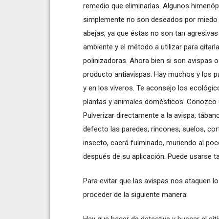
remedio que eliminarlas. Algunos himenópt
simplemente no son deseados por miedo a 
abejas, ya que éstas no son tan agresivas
ambiente y el método a utilizar para qitarl
polinizadoras. Ahora bien si son avispas o
producto antiavispas. Hay muchos y los p
y en los viveros. Te aconsejo los ecológic
plantas y animales domésticos. Conozco 
Pulverizar directamente a la avispa, tába
defecto las paredes, rincones, suelos, cor
insecto, caerá fulminado, muriendo al p
después de su aplicación. Puede usarse 
Para evitar que las avispas nos ataquen lo
proceder de la siguiente manera:
Hay que hacer de detective y buscar el si