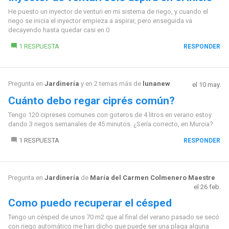
He puesto un inyector de venturi en mi sistema de riego, y cuando el
riego se inicia el inyector empieza a aspirar, pero enseguida va
decayendo hasta quedar casi en 0
1 RESPUESTA
RESPONDER
Pregunta en
Jardinería
y en 2 temas más de
lunanew
el 10 may.
Cuánto debo regar ciprés común?
Tengo 120 cipreses comunes con goteros de 4 litros en verano estoy
dando 3 riegos semanales de 45 minutos. ¿Sería correcto, en Murcia?
1 RESPUESTA
RESPONDER
Pregunta en
Jardinería
de
María del Carmen Colmenero Maestre
el 26 feb.
Como puedo recuperar el césped
Tengo un césped de unos 70 m2 que al final del verano pasado se secó
con riego automático me han dicho que puede ser una plaga alguna