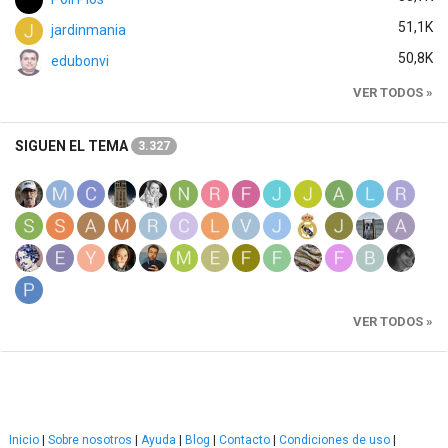
51,1K
jardinmania
50,8K
edubonvi
VER TODOS »
SIGUEN EL TEMA
3.327
VER TODOS »
Inicio
|
Sobre nosotros
|
Ayuda
|
Blog
|
Contacto
|
Condiciones de uso
|