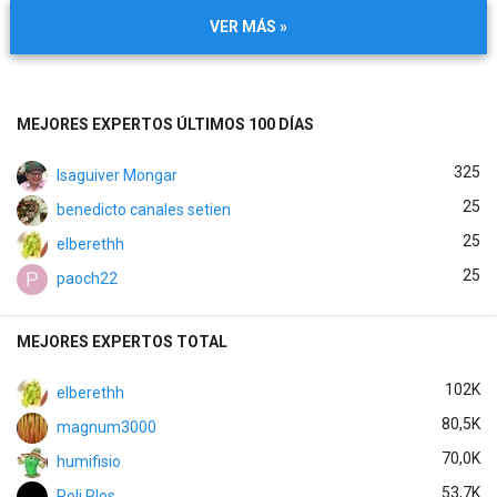
VER MÁS »
MEJORES EXPERTOS ÚLTIMOS 100 DÍAS
325
Isaguiver Mongar
25
benedicto canales setien
25
elberethh
25
paoch22
MEJORES EXPERTOS TOTAL
102K
elberethh
80,5K
magnum3000
70,0K
humifisio
53,7K
Poli Plos