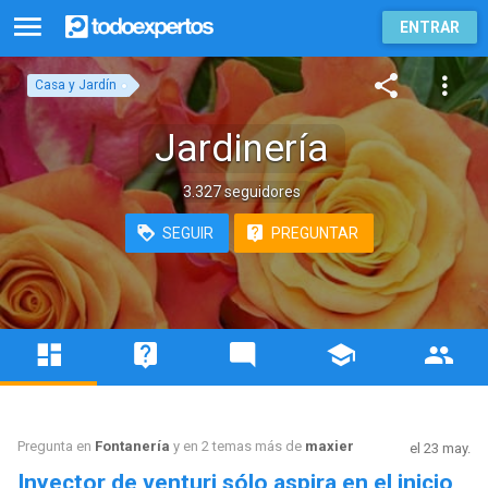
ENTRAR
Casa y Jardín
Jardinería
3.327 seguidores
SEGUIR
PREGUNTAR
Pregunta en
Fontanería
y en 2 temas más de
maxier
el 23 may.
Inyector de venturi sólo aspira en el inicio