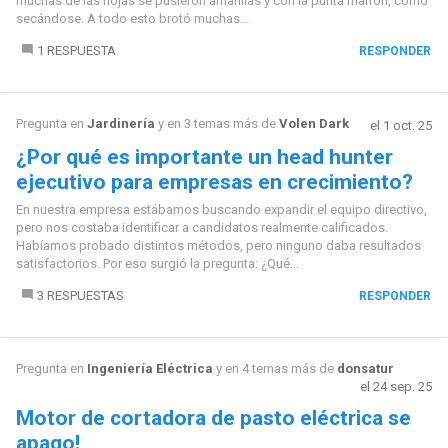
muchas de las hojas se pusieron amarillas y con la punta marrón, como
secándose. A todo esto brotó muchas...
1 RESPUESTA
RESPONDER
Pregunta en
Jardinería
y en 3 temas más de
Volen Dark
el 1 oct. 25
¿Por qué es importante un head hunter
ejecutivo para empresas en crecimiento?
En nuestra empresa estábamos buscando expandir el equipo directivo,
pero nos costaba identificar a candidatos realmente calificados.
Habíamos probado distintos métodos, pero ninguno daba resultados
satisfactorios. Por eso surgió la pregunta: ¿Qué...
3 RESPUESTAS
RESPONDER
Pregunta en
Ingeniería Eléctrica
y en 4 temas más de
donsatur
el 24 sep. 25
Motor de cortadora de pasto eléctrica se
apago!