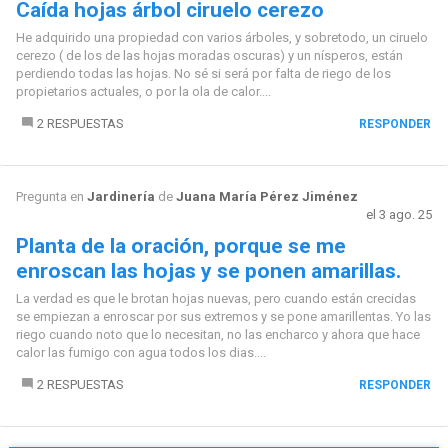
Caída hojas árbol ciruelo cerezo
He adquirido una propiedad con varios árboles, y sobretodo, un ciruelo
cerezo ( de los de las hojas moradas oscuras) y un nísperos, están
perdiendo todas las hojas. No sé si será por falta de riego de los
propietarios actuales, o por la ola de calor....
2 RESPUESTAS
RESPONDER
Pregunta en
Jardinería
de
Juana María Pérez Jiménez
el 3 ago. 25
Planta de la oración, porque se me
enroscan las hojas y se ponen amarillas.
La verdad es que le brotan hojas nuevas, pero cuando están crecidas
se empiezan a enroscar por sus extremos y se pone amarillentas. Yo las
riego cuando noto que lo necesitan, no las encharco y ahora que hace
calor las fumigo con agua todos los dias....
2 RESPUESTAS
RESPONDER