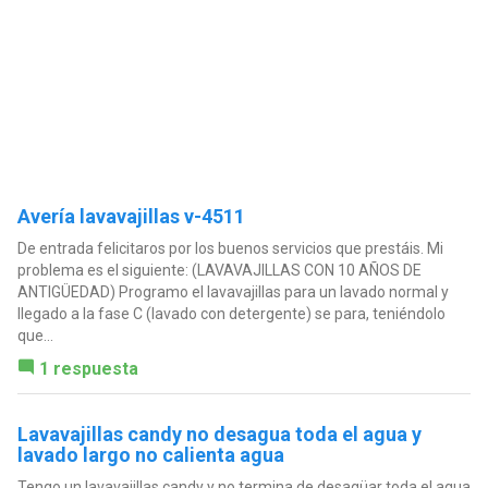
Avería lavavajillas v-4511
De entrada felicitaros por los buenos servicios que prestáis. Mi
problema es el siguiente: (LAVAVAJILLAS CON 10 AÑOS DE
ANTIGÜEDAD) Programo el lavavajillas para un lavado normal y
llegado a la fase C (lavado con detergente) se para, teniéndolo
que...
1 respuesta
Lavavajillas candy no desagua toda el agua y
lavado largo no calienta agua
Tengo un lavavajillas candy y no termina de desagüar toda el agua