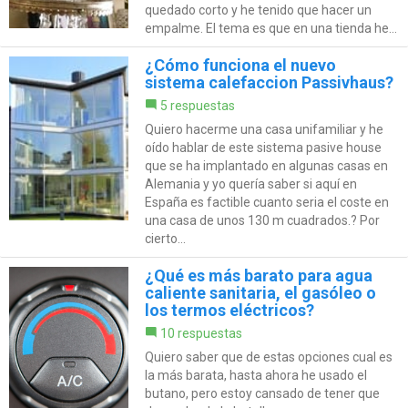
quedado corto y he tenido que hacer un
empalme. El tema es que en una tienda he...
¿Cómo funciona el nuevo
sistema calefaccion Passivhaus?
5 respuestas
Quiero hacerme una casa unifamiliar y he
oído hablar de este sistema pasive house
que se ha implantado en algunas casas en
Alemania y yo quería saber si aquí en
España es factible cuanto seria el coste en
una casa de unos 130 m cuadrados.? Por
cierto...
¿Qué es más barato para agua
caliente sanitaria, el gasóleo o
los termos eléctricos?
10 respuestas
Quiero saber que de estas opciones cual es
la más barata, hasta ahora he usado el
butano, pero estoy cansado de tener que