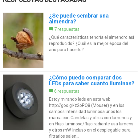
¿Se puede sembrar una
almendra?
7 respuestas
¿Qué características tendría el almendro así
reproducido? ¿Cuál es la mejor época del
año para hacerlo?
¿Cómo puedo comparar dos
LEDs para saber cuanto iluminan?
6 respuestas
Estoy mirando leds en esta web
http://goo.gl/z2oPQ8 (Mouser) y en los
campos Intensidad luminosa unos los
marca con Candelas y otros con lumenes y
en Flujo luminoso/flujo radiante usa lumens
y otros mW. Incluso en el desplegable para
filtrarlos salen...