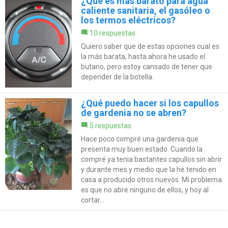
¿Qué es más barato para agua
caliente sanitaria, el gasóleo o
los termos eléctricos?
10 respuestas
Quiero saber que de estas opciones cual es
la más barata, hasta ahora he usado el
butano, pero estoy cansado de tener que
depender de la botella.
¿Qué puedo hacer si los capullos
de gardenia no se abren?
5 respuestas
Hace poco compré una gardenia que
presenta muy buen estado. Cuando la
compré ya tenia bastantes capullos sin abrir
y durante mes y medio que la he tenido en
casa a producido otros nuevos. Mi problema
es que no abre ninguno de ellos, y hoy al
cortar...