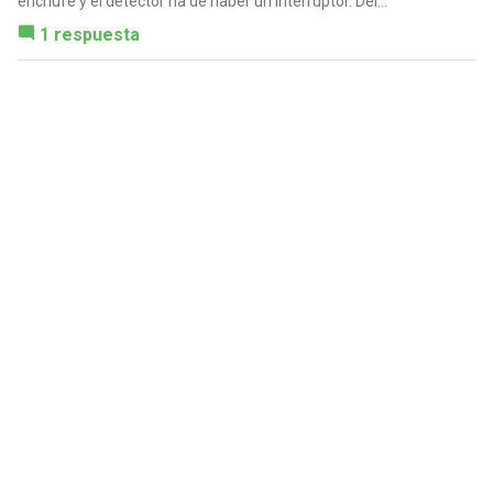
enchufe y el detector ha de haber un interruptor. Del...
1 respuesta