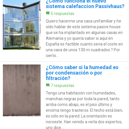
¿Cómo funciona el nuevo
sistema calefaccion Passivhaus?
5 respuestas
Quiero hacerme una casa unifamiliar y he
oído hablar de este sistema pasive house
que se ha implantado en algunas casas en
Alemania y yo quería saber si aquí en
España es factible cuanto seria el coste en
una casa de unos 130 m cuadrados.? Por
cierto...
¿Cómo saber si la humedad es
por condensación o por
filtración?
7 respuestas
Tengo una habitación con humedades,
manchas negras por toda la pared, tanto
arriba como abajo, es el piso último y
encima tengo trasteros. El techo está bien,
es sólo en la pared. La orientación es
noroeste. Han venido a verla dos expertos,
uno dice...