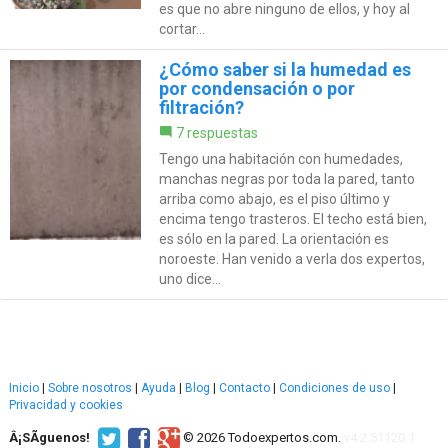
es que no abre ninguno de ellos, y hoy al
cortar...
¿Cómo saber si la humedad es
por condensación o por
filtración?
7 respuestas
Tengo una habitación con humedades,
manchas negras por toda la pared, tanto
arriba como abajo, es el piso último y
encima tengo trasteros. El techo está bien,
es sólo en la pared. La orientación es
noroeste. Han venido a verla dos expertos,
uno dice...
Inicio
|
Sobre nosotros
|
Ayuda
|
Blog
|
Contacto
|
Condiciones de uso
|
Privacidad y cookies
Â¡SÃ­guenos!
© 2026 Todoexpertos.com.
v4.2.51120.1