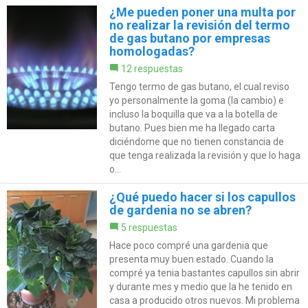
¿Me pueden poner una multa por
no realizar la revisión del termo
de gas butano por empresas
homologadas?
12 respuestas
Tengo termo de gas butano, el cual reviso
yo personalmente la goma (la cambio) e
incluso la boquilla que va a la botella de
butano. Pues bien me ha llegado carta
diciéndome que no tienen constancia de
que tenga realizada la revisión y que lo haga
o...
¿Qué puedo hacer si los capullos
de gardenia no se abren?
5 respuestas
Hace poco compré una gardenia que
presenta muy buen estado. Cuando la
compré ya tenia bastantes capullos sin abrir
y durante mes y medio que la he tenido en
casa a producido otros nuevos. Mi problema